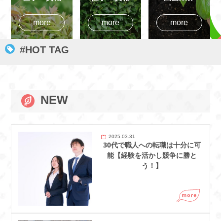
more
more
more
#HOT TAG
NEW
2025.03.31
30代で職人への転職は十分に可
能【経験を活かし競争に勝と
う！】