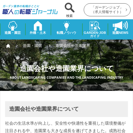
「ガーデンジョブ」
（求人情報サイト）
検索
造園・園芸
外構・土木
転職ノウハウ
GARDEN-JOB
造園NEWS
ガイド
造園・園芸
造園会社や造園業界
造園会社や造園業界について
ABOUT LANDSCAPING COMPANIES AND THE LANDSCAPING INDUSTRY
造園会社や造園業界について
社会の生活水準が向上し、安全性や快適性を重視した環境整備が
注目される中、造園業も大きな成長を遂げてきました。成熟社会