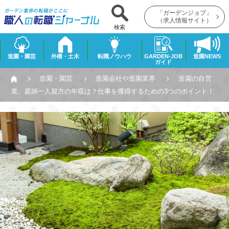
「ガーデンジョブ」
（求人情報サイト）
検索
造園・園芸
外構・土木
転職ノウハウ
GARDEN-JOB
造園NEWS
ガイド
造園・園芸
造園会社や造園業界
造園の自営
業、庭師一人親方の年収は？仕事を獲得するための3つのポイント！