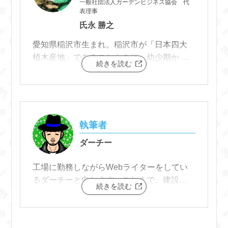
一般社団法人ガーデンビジネス協会 代
表理事
氏永 勝之
愛知県稲沢市生まれ。稲沢市が「日本四大
植木産地」であることもあり、幼少期か ら
続きを読む
植木に囲まれて成長。
東京農業大学卒業後、名古屋市内の造園会
社に就職。 公園の設備工事から国交省事業
の国道整備工事における土木及び街路樹等
の植 栽工事に現場代理人として携わる。
執筆者
ダーチー
工場に勤務しながらWebライターをしてい
るダーチーと申します。これまで、建設業
続きを読む
や製造業、物流業、飲食店のアルバイトま
で経験しました。