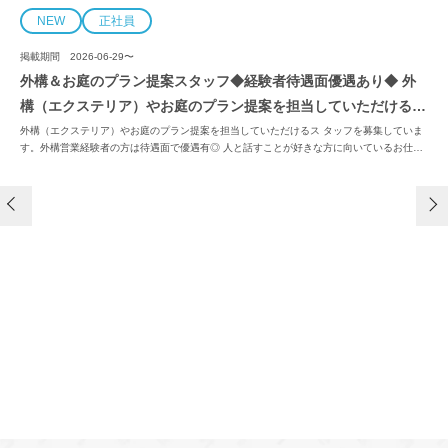
NEW
正社員
掲載期間
2026-06-29〜
外構＆お庭のプラン提案スタッフ◆経験者待遇面優遇あり◆ 外
構（エクステリア）やお庭のプラン提案を担当していただけるス
タッフを募集しています。外構営業経験者の方は待遇面で優遇有
外構（エクステリア）やお庭のプラン提案を担当していただけるス タッフを募集していま
す。外構営業経験者の方は待遇面で優遇有◎ 人と話すことが好きな方に向いているお仕事
◎ 人と話すことが好きな方に向いているお仕事です！
です！ ＼働きやすい地域（津）にある本社を含めた複数店舗で募集中／ ・お客様からヒア
リング→プラン提案 ・見積もりの作成→提出 提案するお客様はショールームへ来店・相談
された方たち。外構や お庭の設計に対して既に興味を持っている方ばかりなので、成約率
は高かい★営業手当 および完成手当の支給あり★【変更範囲：会社の定める業務】