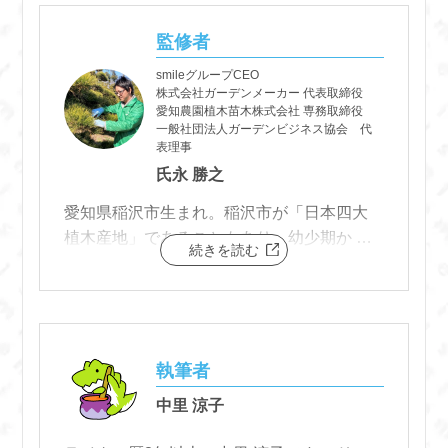
監修者
smileグループCEO
株式会社ガーデンメーカー 代表取締役
愛知農園植木苗木株式会社 専務取締役
一般社団法人ガーデンビジネス協会 代
表理事
氏永 勝之
愛知県稲沢市生まれ。稲沢市が「日本四大
植木産地」であることもあり、幼少期か ら
続きを読む
植木に囲まれて成長。
東京農業大学卒業後、名古屋市内の造園会
社に就職。 公園の設備工事から国交省事業
の国道整備工事における土木及び街路樹等
の植 栽工事に現場代理人として携わる。
執筆者
中里 涼子