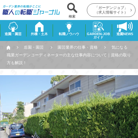
「ガーデンジョブ」
（求人情報サイト）
検索
造園・園芸
外構・土木
転職ノウハウ
GARDEN-JOB
造園NEWS
ガイド
造園・園芸
園芸業界の仕事・資格
気になる
職業ガーデンコーディネーターの主な仕事内容について｜資格の取り
方も解説！