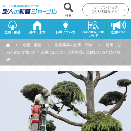
「ガーデンジョブ」
（求人情報サイト）
検索
造園・園芸
外構・土木
転職ノウハウ
GARDEN-JOB
造園NEWS
ガイド
造園・園芸
造園業界の仕事・資格
庭師にな
るために学校に行く必要はあるの？仕事内容と庭師になる方法を解
説！