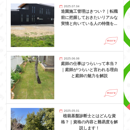
2025.07.04
造園施工管理はきつい？｜転職
前に把握しておきたいリアルな
実情と向いている人の特徴を解
説
2025.06.06
庭師の仕事はつらいって本当？
｜庭師がつらいと言われる理由
と庭師の魅力を解説
2025.05.01
植栽基盤診断士とはどんな資
格？｜資格の内容と難易度を解
説します！