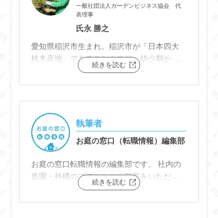
一般社団法人ガーデンビジネス協会 代
表理事
氏永 勝之
愛知県稲沢市生まれ。稲沢市が「日本四大
植木産地」であることもあり、幼少期か ら
続きを読む
植木に囲まれて成長。
東京農業大学卒業後、名古屋市内の造園会
社に就職。 公園の設備工事から国交省事業
の国道整備工事における土木及び街路樹等
の植 栽工事に現場代理人として携わる。
執筆者
お庭の窓口（転職情報）編集部
お庭の窓口転職情報の編集部です。 社内の
造園・外構のプロたちから助言をいただき
続きを読む
つつ、皆様に有益な情報を提供できるよう
に頑張ります。